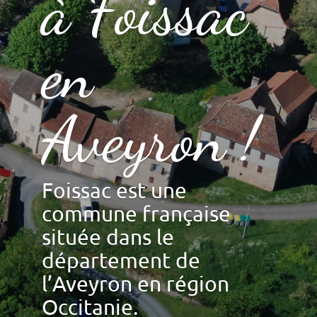
à Foissac
en
Aveyron !
Foissac est une
commune française
située dans le
département de
l’Aveyron en région
Occitanie.