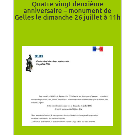
Quatre vingt deuxième
anniversaire – monument de
Gelles le dimanche 26 juillet à 11h