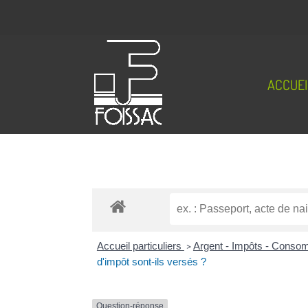
ACCUEI
Accueil particuliers
>
Argent - Impôts - Cons
d'impôt sont-ils versés ?
Question-réponse