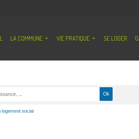
L
LA COMMUNE
VIE PRATIQUE
SE LOGER
G
 logement social