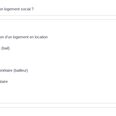
 un logement social ?
ion d'un logement en location
 (bail)
iétaire (bailleur)
taire