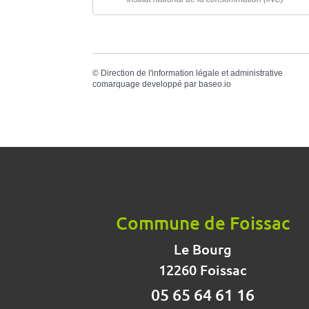
©
Direction de l'information légale et administrative
comarquage developpé par
baseo.io
Commune de Foissac
Le Bourg
12260 Foissac
05 65 64 61 16