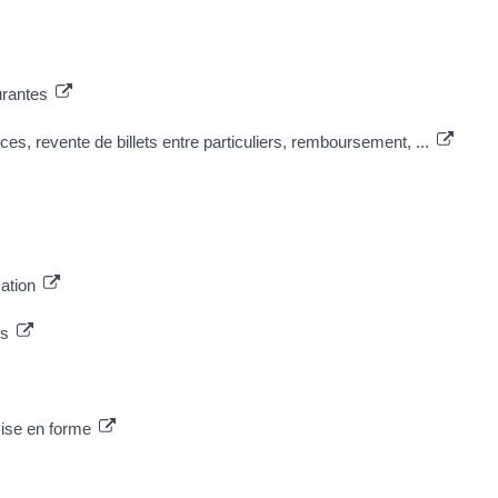
urantes
vices, revente de billets entre particuliers, remboursement, ...
cation
es
emise en forme