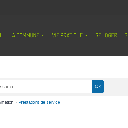
L
LA COMMUNE
VIE PRATIQUE
SE LOGER
G
ommation
>
Prestations de service