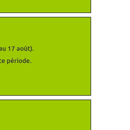
au 17 août).
te période.
s