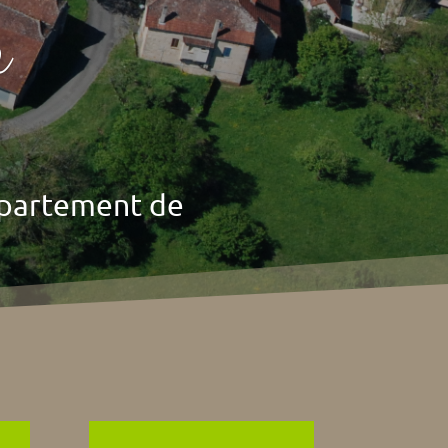
n
épartement de