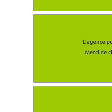
L’agence po
Merci de c