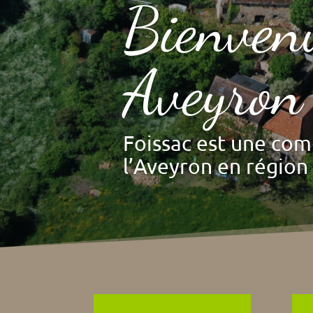
Bienvenu
Aveyron 
Foissac est une co
l’Aveyron en région 