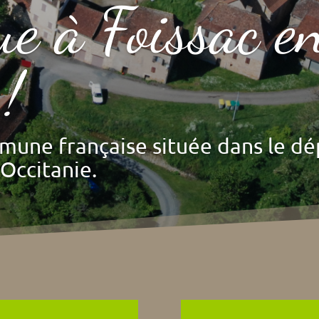
e à Foissac e
!
mmune française située dans le d
Occitanie.