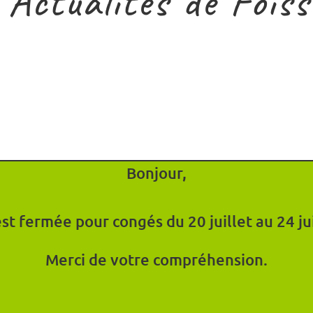
 Actualités de Foiss
Bonjour,
st fermée pour congés du 20 juillet au 24 jui
Merci de votre compréhension.