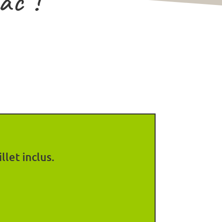
ac !
llet inclus.