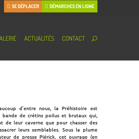
SE DÉPLACER
DÉMARCHES EN LIGNE
ALERIE
ACTUALITÉS
CONTACT
aucoup d’entre nous, la Préhistoire est
 bande de crétins poilus et brutaux qui,
nt de leur caverne que pour chasser des
sacrer leurs semblables. Sous la plume
teur de presse Piérick, cet ouvrage (en