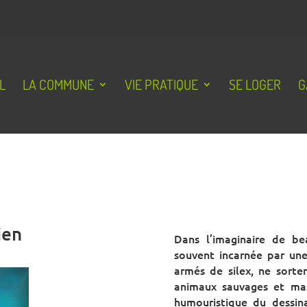
L
LA COMMUNE
VIE PRATIQUE
SE LOGER
G
ien
Dans l’imaginaire de be
souvent incarnée par une
armés de silex, ne sorte
animaux sauvages et mas
humouristique du dessina