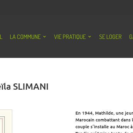
L
LA COMMUNE
VIE PRATIQUE
SE LOGER
G
eïla SLIMANI
En 1944, Mathilde, une jeu
Marocain combattant dans l’
couple s’installe au Maroc à