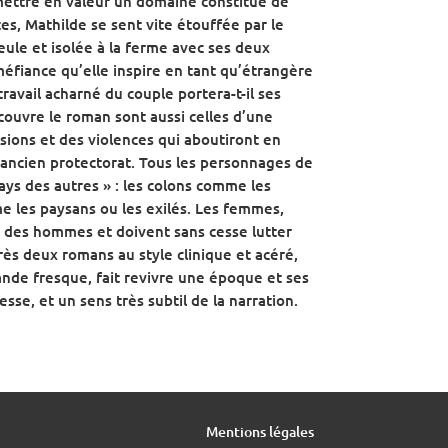
ettre en valeur un domaine constitué de
tes, Mathilde se sent vite étouffée par le
eule et isolée à la ferme avec ses deux
 méfiance qu’elle inspire en tant qu’étrangère
ravail acharné du couple portera-t-il ses
 couvre le roman sont aussi celles d’une
ions et des violences qui aboutiront en
’ancien protectorat. Tous les personnages de
ays des autres » : les colons comme les
e les paysans ou les exilés. Les femmes,
s des hommes et doivent sans cesse lutter
ès deux romans au style clinique et acéré,
rande fresque, fait revivre une époque et ses
sse, et un sens très subtil de la narration.
Mentions légales