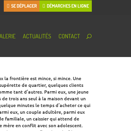
SE DÉPLACER
DÉMARCHES EN LIGNE
ALERIE
ACTUALITÉS
CONTACT
x la frontière est mince, si mince. Une
supérette de quartier, quelques clients
comme tant d’autres. Parmi eux, une jeune
s de trois ans seul à la maison devant un
uelque minutes le temps d’acheter ce qui
armi eux, un couple adultère, parmi eux
e familiale, un caissier qui attend de
une mère en conflit avec son adolescent.