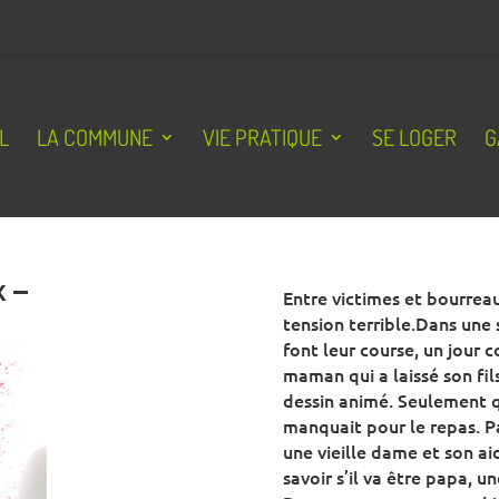
L
LA COMMUNE
VIE PRATIQUE
SE LOGER
G
x –
Entre victimes et bourreau
tension terrible.Dans une 
font leur course, un jour 
maman qui a laissé son fil
dessin animé. Seulement q
manquait pour le repas. P
une vieille dame et son aid
savoir s’il va être papa, 