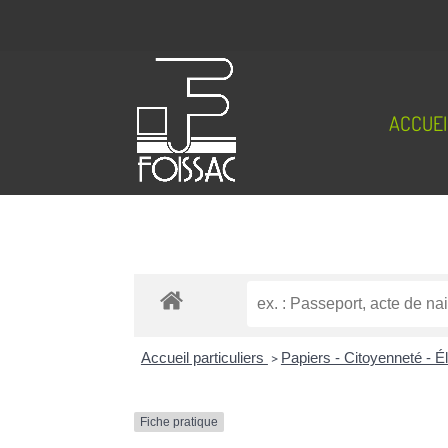
ACCUEI
Accueil particuliers
>
Papiers - Citoyenneté - É
Fiche pratique