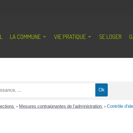
L
LA COMMUNE
VIE PRATIQUE
SE LOGER
G
lections
>
Mesures contraignantes de l'administration
>
Contrôle d'ide