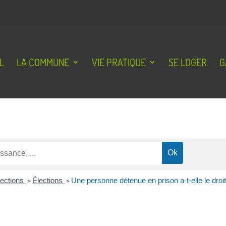
L
LA COMMUNE
VIE PRATIQUE
SE LOGER
G
lections
>
Élections
>
Une personne détenue en prison a-t-elle le droit