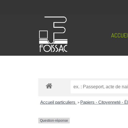
ACCUEI
Accueil particuliers
>
Papiers - Citoyenneté - É
Question-réponse