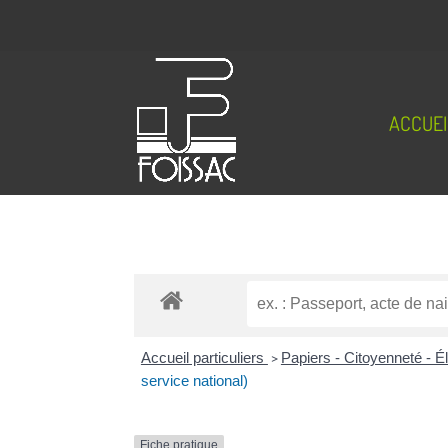
ACCUEI
Accueil particuliers
>
Papiers - Citoyenneté - É
service national)
Fiche pratique