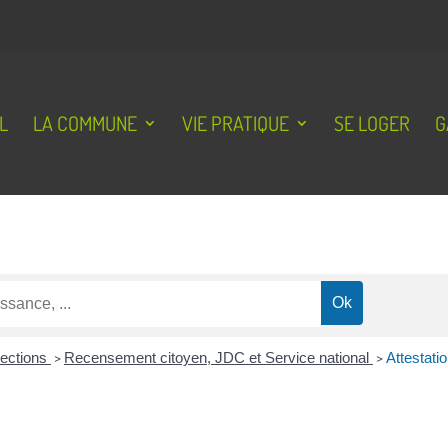
L
LA COMMUNE
VIE PRATIQUE
SE LOGER
G
lections
>
Recensement citoyen, JDC et Service national
>
Attestati