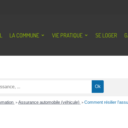
L
LA COMMUNE
VIE PRATIQUE
SE LOGER
G
ommation
>
Assurance automobile (véhicule)
>
Comment résilier l'assu