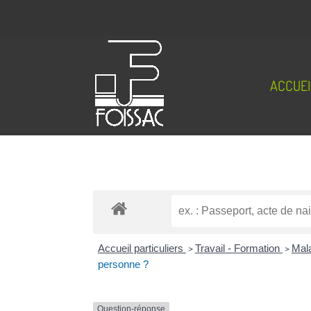
ACCUEI
Accueil particuliers
>
Travail - Formation
>
Mala
personne ?
Question-réponse