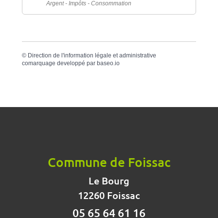
Argent - Impôts - Consommation
©
Direction de l'information légale et administrative
comarquage developpé par
baseo.io
Commune de Foissac
Le Bourg
12260 Foissac
05 65 64 61 16