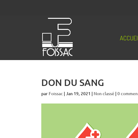
ACCUEI
DON DU SANG
par
Foissac
|
Jan 19, 2021
|
Non classé
|
0 comment