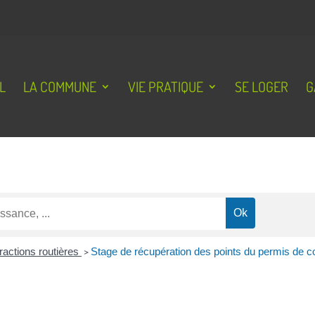
L
LA COMMUNE
VIE PRATIQUE
SE LOGER
G
fractions routières
>
Stage de récupération des points du permis de c