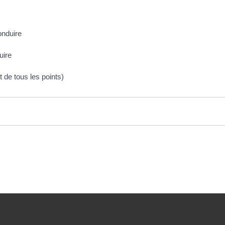
onduire
uire
t de tous les points)