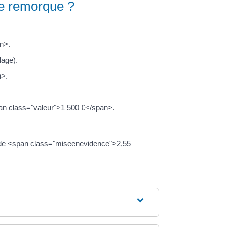
ne remorque ?
n>.
lage).
n>.
span class="valeur">1 500 €</span>.
 de <span class="miseenevidence">2,55