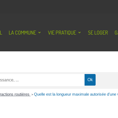
L
LA COMMUNE
VIE PRATIQUE
SE LOGER
G
fractions routières
>
Quelle est la longueur maximale autorisée d'une 